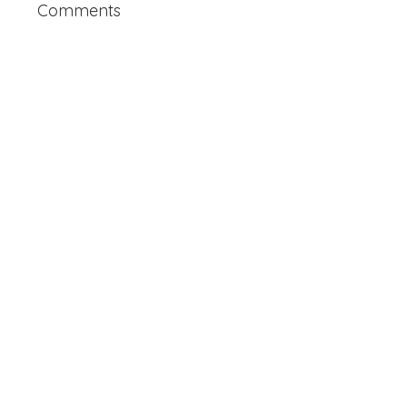
Comments
Archive
HUMAS everywhere!