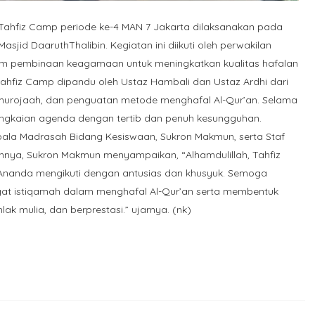
Tahfiz Camp periode ke-4 MAN 7 Jakarta dilaksanakan pada
sjid DaaruthThalibin. Kegiatan ini diikuti oleh perwakilan
gram pembinaan keagamaan untuk meningkatkan kualitas hafalan
 Tahfiz Camp dipandu oleh Ustaz Hambali dan Ustaz Ardhi dari
murojaah, dan penguatan metode menghafal Al-Qur’an. Selama
rangkaian agenda dengan tertib dan penuh kesungguhan.
Kepala Madrasah Bidang Kesiswaan, Sukron Makmun, serta Staf
annya, Sukron Makmun menyampaikan, “Alhamdulillah, Tahfiz
 Ananda mengikuti dengan antusias dan khusyuk. Semoga
t istiqamah dalam menghafal Al-Qur’an serta membentuk
lak mulia, dan berprestasi.” ujarnya. (nk)