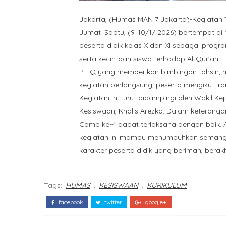
Jakarta, (Humas MAN 7 Jakarta)-Kegiatan 
Jumat–Sabtu, (9–10/1/ 2026) bertempat di Ma
peserta didik kelas X dan XI sebagai pro
serta kecintaan siswa terhadap Al-Qur’an.
PTIQ yang memberikan bimbingan tahsin, 
kegiatan berlangsung, peserta mengikuti 
Kegiatan ini turut didampingi oleh Wakil 
Kesiswaan, Khalis Arezka. Dalam keterang
Camp ke-4 dapat terlaksana dengan baik.
kegiatan ini mampu menumbuhkan semanga
karakter peserta didik yang beriman, berakh
Tags:
HUMAS
,
KESISWAAN
,
KURIKULUM
facebook
twitter
google+