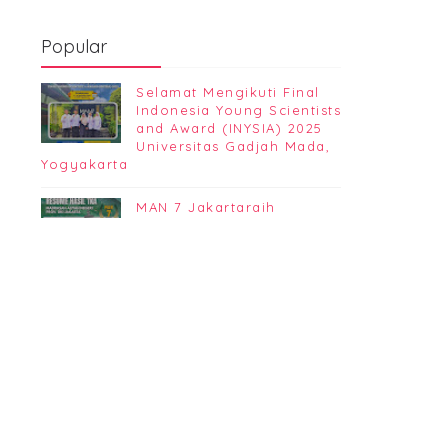
Popular
Selamat Mengikuti Final
Indonesia Young Scientists
and Award (INYSIA) 2025
Universitas Gadjah Mada,
Yogyakarta
MAN 7 Jakartaraih
peringkat ke-3 rata-rata
nilai Tes Kemampuan
Akademik (TKA) Madrasah
Aliyah se-Provinsi DKI Jakarta
Comments
Archive