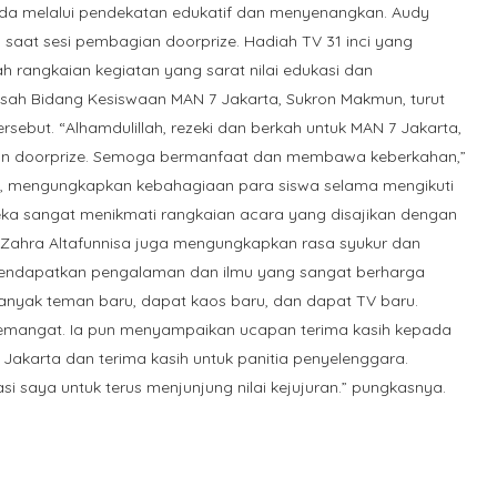
uda melalui pendekatan edukatif dan menyenangkan. Audy
 saat sesi pembagian doorprize. Hadiah TV 31 inci yang
h rangkaian kegiatan yang sarat nilai edukasi dan
sah Bidang Kesiswaan MAN 7 Jakarta, Sukron Makmun, turut
sebut. “Alhamdulillah, rezeki dan berkah untuk MAN 7 Jakarta,
n doorprize. Semoga bermanfaat dan membawa keberkahan,”
, mengungkapkan kebahagiaan para siswa selama mengikuti
eka sangat menikmati rangkaian acara yang disajikan dengan
 Zahra Altafunnisa juga mengungkapkan rasa syukur dan
mendapatkan pengalaman dan ilmu yang sangat berharga
nyak teman baru, dapat kaos baru, dan dapat TV baru.
semangat. Ia pun menyampaikan ucapan terima kasih kepada
 Jakarta dan terima kasih untuk panitia penyelenggara.
i saya untuk terus menjunjung nilai kejujuran.” pungkasnya.