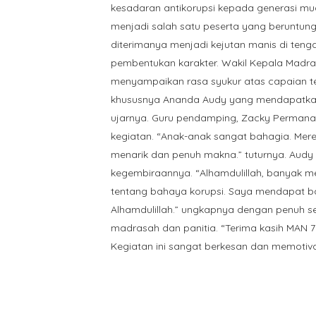
kesadaran antikorupsi kepada generasi m
menjadi salah satu peserta yang beruntung
diterimanya menjadi kejutan manis di tenga
pembentukan karakter. Wakil Kepala Madra
menyampaikan rasa syukur atas capaian ter
khususnya Ananda Audy yang mendapatka
ujarnya. Guru pendamping, Zacky Permana
kegiatan. “Anak-anak sangat bahagia. Mer
menarik dan penuh makna.” tuturnya. Audy
kegembiraannya. “Alhamdulillah, banyak 
tentang bahaya korupsi. Saya mendapat ba
Alhamdulillah.” ungkapnya dengan penuh 
madrasah dan panitia. “Terima kasih MAN 7
Kegiatan ini sangat berkesan dan memotivas
Tags:
HUMAS
,
KESISWAAN
,
KURIKULUM