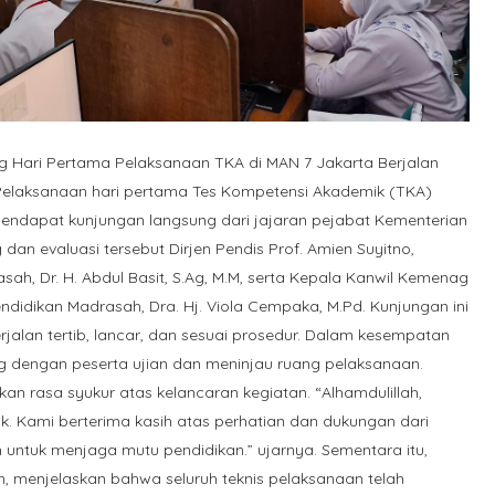
g Hari Pertama Pelaksanaan TKA di MAN 7 Jakarta Berjalan
Pelaksanaan hari pertama Tes Kompetensi Akademik (TKA)
mendapat kunjungan langsung dari jajaran pejabat Kementerian
dan evaluasi tersebut Dirjen Pendis Prof. Amien Suyitno,
ah, Dr. H. Abdul Basit, S.Ag, M.M, serta Kepala Kanwil Kemenag
Pendidikan Madrasah, Dra. Hj. Viola Cempaka, M.Pd. Kunjungan ini
alan tertib, lancar, dan sesuai prosedur. Dalam kesempatan
ung dengan peserta ujian dan meninjau ruang pelaksanaan.
n rasa syukur atas kelancaran kegiatan. “Alhamdulillah,
k. Kami berterima kasih atas perhatian dan dukungan dari
ntuk menjaga mutu pendidikan.” ujarnya. Sementara itu,
, menjelaskan bahwa seluruh teknis pelaksanaan telah