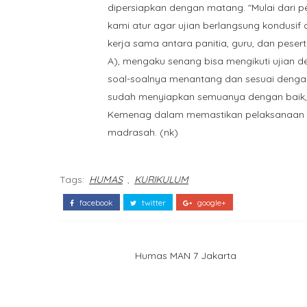
dipersiapkan dengan matang. "Mulai dari 
kami atur agar ujian berlangsung kondusi
kerja sama antara panitia, guru, dan peserta
A), mengaku senang bisa mengikuti ujian 
soal-soalnya menantang dan sesuai dengan 
sudah menyiapkan semuanya dengan baik,” t
Kemenag dalam memastikan pelaksanaan TKA
madrasah. (nk)
Tags:
HUMAS
,
KURIKULUM
facebook
twitter
google+
Humas MAN 7 Jakarta