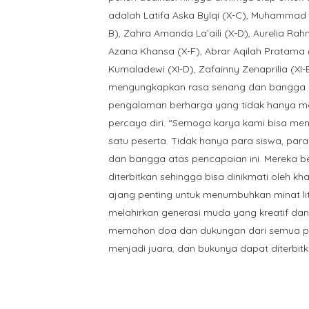
adalah Latifa Aska Bylqi (X-C), Muhammad H
B), Zahra Amanda La’aili (X-D), Aurelia Ra
Azana Khansa (X-F), Abrar Aqilah Pratama (X
Kumaladewi (XI-D), Zafainny Zenaprilia (XI-
mengungkapkan rasa senang dan bangga at
pengalaman berharga yang tidak hanya me
percaya diri. “Semoga karya kami bisa meng
satu peserta. Tidak hanya para siswa, pa
dan bangga atas pencapaian ini. Mereka b
diterbitkan sehingga bisa dinikmati oleh kh
ajang penting untuk menumbuhkan minat lit
melahirkan generasi muda yang kreatif dan 
memohon doa dan dukungan dari semua piha
menjadi juara, dan bukunya dapat diterbi
Tags:
HUMAS
,
info
,
KESISWAAN
,
KURIKULUM