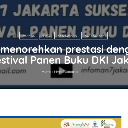
HUMAS
INFO
KESISWAAN
KURIKULUM
a menorehkan prestasi den
stival Panen Buku DKI Ja
Humas MAN 7 Jakarta