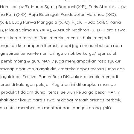
amizan (X-B), Marsa Syafiq Rabbani (X-B), Faris Abdul Aziz (X-
hma Putri (X-D), Raja Baqirsyah Pandapotan Harahap (X-D),
I-E), Luay Purwa Manggala (XI-C), Rijalul Huda (XI-E), Kania
B), Milaya Salma Kh. (XI-A), & Aisyah Nadhroh (XI-D). Para siswa
as karya mereka. Bagi mereka, menulis buku menjadi
ngasah kemampuan literasi, tetapi juga menumbuhkan rasa
inspirasi teman-teman lainnya untuk berkarya,” ujar salah
ra pembimbing & guru MAN 7 juga menyampaikan rasa syukur
erharap agar karya anak didik mereka dapat meraih juara dan
alayak luas. Festival Panen Buku DKI Jakarta sendiri menjadi
erasi di kalangan pelajar. Kegiatan ini diharapkan mampu
produktif dalam dunia literasi Seluruh keluarga besar MAN 7
k agar karya para siswa ini dapat meraih prestasi terbaik,
tkan untuk memberikan manfaat bagi banyak orang. (nk)