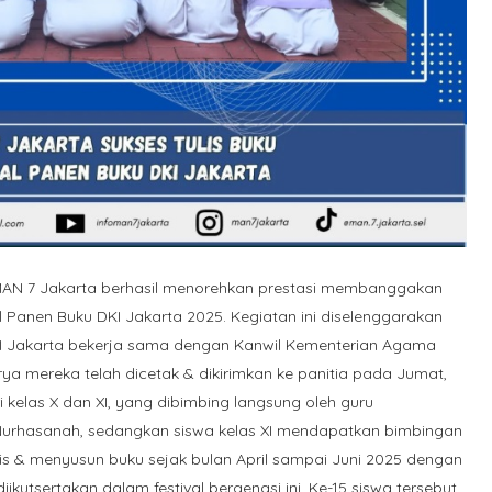
 MAN 7 Jakarta berhasil menorehkan prestasi membanggakan
 Panen Buku DKI Jakarta 2025. Kegiatan ini diselenggarakan
KI Jakarta bekerja sama dengan Kanwil Kementerian Agama
ya mereka telah dicetak & dikirimkan ke panitia pada Jumat,
i kelas X dan XI, yang dibimbing langsung oleh guru
 Nurhasanah, sedangkan siswa kelas XI mendapatkan bimbingan
lis & menyusun buku sejak bulan April sampai Juni 2025 dengan
ikutsertakan dalam festival bergengsi ini. Ke-15 siswa tersebut