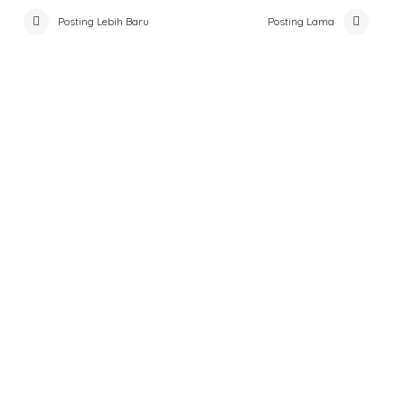
Posting Lebih Baru
Posting Lama
Form Survey Kepuasan Pelayanan