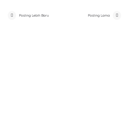
Posting Lebih Baru
Posting Lama
Form Survey Kepuasan Pelayanan