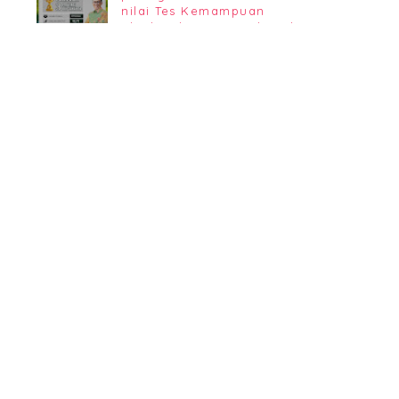
nilai Tes Kemampuan
Akademik (TKA) Madrasah
Aliyah se-Provinsi DKI Jakarta
Informasi Penerimaan
Murid Baru (PMB) MAN 7
Jakarta TA 2026/2027
Comments
Archive
HUMAS everywhere!