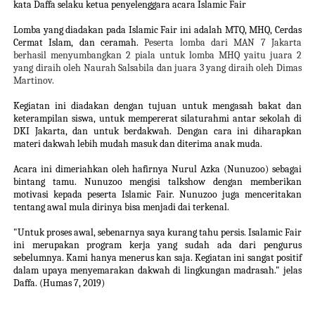
kata Daffa selaku ketua penyelenggara acara Islamic Fair
Lomba yang diadakan pada Islamic Fair ini adalah MTQ, MHQ, Cerdas
Cermat Islam, dan ceramah.
Peserta lomba dari MAN 7 Jakarta
berhasil menyumbangkan 2 piala untuk lomba MHQ yaitu juara 2
yang diraih oleh Naurah Salsabila dan juara 3 yang diraih oleh Dimas
Martinov.
Kegiatan ini diadakan dengan tujuan untuk mengasah bakat dan
keterampilan siswa, untuk mempererat silaturahmi antar sekolah di
DKI Jakarta, dan untuk berdakwah. Dengan cara ini diharapkan
materi dakwah lebih mudah masuk dan diterima anak muda.
Acara ini dimeriahkan oleh hafirnya Nurul Azka (Nunuzoo) sebagai
bintang tamu. Nunuzoo mengisi talkshow dengan memberikan
motivasi kepada peserta Islamic Fair. Nunuzoo juga menceritakan
tentang awal mula dirinya bisa menjadi dai terkenal.
"Untuk proses awal, sebenarnya saya kurang tahu persis. Isalamic Fair
ini merupakan program kerja yang sudah ada dari pengurus
sebelumnya. Kami hanya menerus kan saja. Kegiatan ini sangat positif
dalam upaya menyemarakan dakwah di lingkungan madrasah." jelas
Daffa. (Humas 7, 2019)