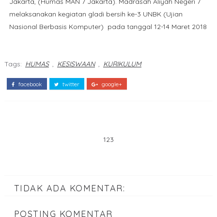
Jakarta, (Humas MAN 7 Jakarta). Madrasah Aliyah Negeri 7
melaksanakan kegiatan gladi bersih ke-3 UNBK (Ujian
Nasional Berbasis Komputer) pada tanggal 12-14 Maret 2018
Tags:
HUMAS
,
KESISWAAN
,
KURIKULUM
facebook
twitter
google+
123
TIDAK ADA KOMENTAR:
POSTING KOMENTAR